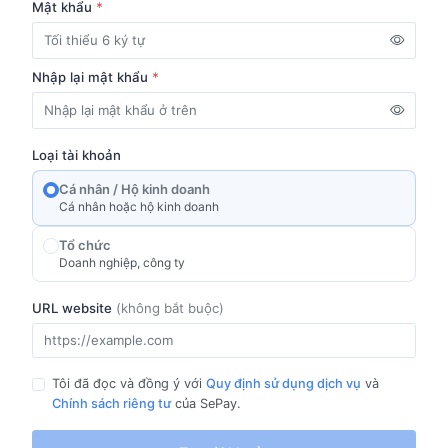
Mật khẩu
*
Nhập lại mật khẩu
*
Loại tài khoản
Cá nhân / Hộ kinh doanh
Cá nhân hoặc hộ kinh doanh
Tổ chức
Doanh nghiệp, công ty
Tên công ty / tổ chức
URL website
(không bắt buộc)
*
Tên viết tắt
Tôi đã đọc và đồng ý với
*
Quy định sử dụng dịch vụ
Mã số thuế
*
và
Chính sách riêng tư
của SePay.